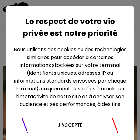
Le respect de votre vie
privée est notre priorité
ALICE NEVERS
Nous utilisons des cookies ou des technologies
similaires pour accéder à certaines
informations stockées sur votre terminal
(identifiants uniques, adresses IP ou
informations standards envoyées par chaque
terminal), uniquement destinées à améliorer
l’interactivité de notre site et à analyser son
audience et ses performances, à des fins
statistiques. Nous utilisons à ce titre l’outil
Google Analytics pour générer des rapports
J'ACCEPTE
sur le trafic (nombre de visites, temps passé
sur le site, nombre de pages vues en moyenne,