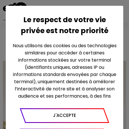
Le respect de votre vie
privée est notre priorité
LE PACTE DE LA
TERRE
Nous utilisons des cookies ou des technologies
similaires pour accéder à certaines
informations stockées sur votre terminal
(identifiants uniques, adresses IP ou
informations standards envoyées par chaque
terminal), uniquement destinées à améliorer
l’interactivité de notre site et à analyser son
audience et ses performances, à des fins
statistiques. Nous utilisons à ce titre l’outil
Google Analytics pour générer des rapports
J'ACCEPTE
sur le trafic (nombre de visites, temps passé
sur le site, nombre de pages vues en moyenne,