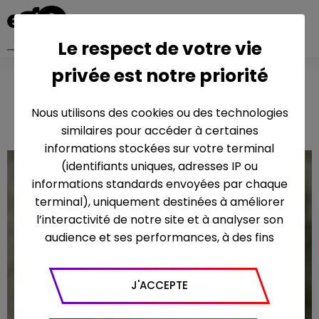
Le respect de votre vie
privée est notre priorité
Sur la touche
Nous utilisons des cookies ou des technologies
similaires pour accéder à certaines
informations stockées sur votre terminal
(identifiants uniques, adresses IP ou
informations standards envoyées par chaque
terminal), uniquement destinées à améliorer
l’interactivité de notre site et à analyser son
audience et ses performances, à des fins
statistiques. Nous utilisons à ce titre l’outil
Google Analytics pour générer des rapports
J'ACCEPTE
sur le trafic (nombre de visites, temps passé
sur le site, nombre de pages vues en moyenne,